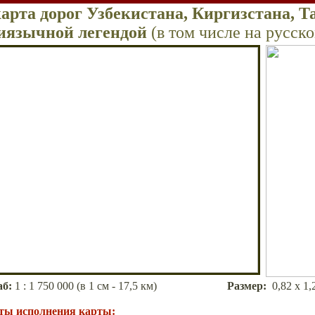
арта дорог Узбекистана, Киргизстана, 
тиязычной легендой
(в том числе на русско
аб
:
1 : 1 75
0 000 (в 1 см - 17,5 км)
Размер
:
0,
82
х
1
,
ты исполнения карты: