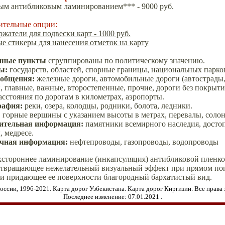
ым антибликовым ламинированием*** - 9000 руб.
ительные опции:
ржатели для подвески карт - 1000 руб.
е стикеры для нанесения отметок на карту
нные пункты
сгруппированы по политическому значению.
цы
:
государств, областей, спорные границы, национальных парко
ообщения
:
железные дороги, автомобильные дороги (автострады, 
, главные, важные, второстепенные, прочие, дороги без покрыт
расстояния по дорогам в километрах, аэропорты.
рафия
:
реки, озера, колодцы, родники, болота, ледники.
:
горные вершины с указанием высоты в метрах, перевалы, солон
ительная информация:
памятники всемирного наследия, досто
, медресе.
чная информация
:
нефтепроводы, газопроводы, водопроводы
хстороннее ламинирование (инкапсуляция) антибликовой пленко
отвращающее нежелательный
визуальный эффект при прямом по
 и
придающее ее поверхности благородный бархатистый вид.
оссии, 1996-2021. Карта дорог Узбекистана. Карта дорог Киргизии. Все права
Последнее изменение:
07.01.2021
.