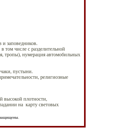
в и заповедников.
в том числе с разделительной
ия, тропы), нумерация автомобильных
чаки, пустыни.
примечательности, религиозные
й высокой плотности,
падании на карту световых
 защищены.