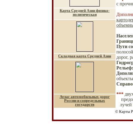
с прочн
Карта Средней Азии физико-
Дополн
политическая
картоде
объемны
Населе
Грани
Пути с
полосой
Складная карта Средней Азии
дорог, 
Гидрог
Рельеф
Дополн
объекты
Справо
***
дву
Атлас автомобильных дорог
пред
России и сопредельных
государств
лучей
© Карты Р