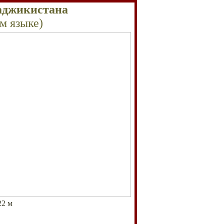
Таджикистана
м языке)
22
м