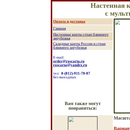
Настенная к
с муль
О
плата и доставка
Главная
Настенные к
арты стран ближнего
зарубежья
Складные карты России и стран
ближнего зарубежья
E-mail:
order@roscarta.ru
roscarta@yandex.ru
тел:
8
-
(8
12
)
-911-78-87
Б
ез выходных
Вам также могут
понравиться:
Масшт
Вариан