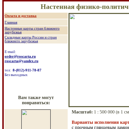
Настенная физико-политичес
О
плата и доставка
Главная
Настенные к
арты стран ближнего
зарубежья
Складные карты России и стран
ближнего зарубежья
E-mail:
order@roscarta.ru
roscarta@yandex.ru
тел:
8
-
(8
12
)
-911-78-87
Без выходных
Вам также могут
понравиться:
Масштаб
:
1 :
500 000 (в 
Варианты исполнения кар
с прочным глянцевым ламин