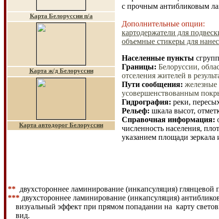
с прочным антибликовым л
Карта Белоруссии п/а
Дополнительные опции:
картодержатели для подвески
объемные стикеры для нанес
Населенные пункты
сгрупп
Границы:
Белоруссии, обла
Карта ж/д Белоруссии
отселения жителей в резуль
Пути сообщения:
железные 
усовершенствованным покрыт
Гидрография:
реки, пересы
Рельеф:
шкала высот, отмет
Справочная информация
:
Карта автодорог Белоруссии
численность населения, пло
указанием площади зеркала 
**
двухстороннее ламинирование (инкапсуляция) глянцевой 
***
двухстороннее ламинирование (инкапсуляция) антиблико
визуальный эффект при прямом попадании на карту светов
вид.