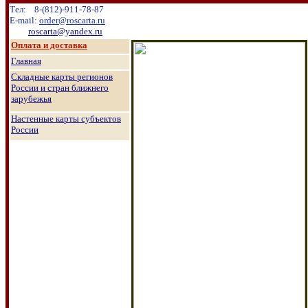
Тел:
8
-
(8
12
)
-911-78-87
E-mail:
order@roscarta.ru
roscarta@yandex.ru
О
плата и доставка
Главная
Складные карты регионов
России и стран ближнего
зарубежья
Настенные к
арты субъектов
России