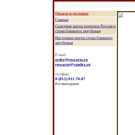
О
плата и доставка
Главная
Складные карты регионов России и
стран ближнего зарубежья
Настенные к
арты стран ближнего
зарубежья
E-mail:
order@roscarta.ru
roscarta@yandex.ru
тел/факс:
8
-
(8
12
)
-911-78-87
без выходных