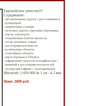
Европейское качество!!!
Содержание:
-
автомобильные дороги с расстояниями и
нумерацией
- заправочные станции
- железные дороги, паромные переправы,
порты, аэропорты
- пограничные пункты пропуска
-
отели, кемпинги, пляжи
- достопримечательности
-
религиозные объекты
-
спортивные объекты
- карты Еревана и Тбилиси
-
алфавитный указатель
географических
названий и
достопримечательностей
- грузинский алфавит с транскрипцией
Масштаб: 1:43
0 000
(в 1 см - 4,3
км)
Цена
:
269
0
руб.