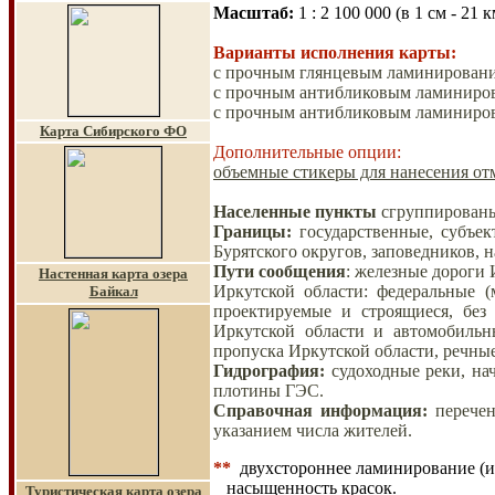
Масштаб
:
1 :
2 10
0 000
(в 1 см - 
Варианты исполнения карты:
с прочным глянцевым ламинирование
с прочным антибликовым ламиниро
с прочным антибликовым ламиниро
Карта Сибирского ФО
Дополнительные опции:
объемные стикеры для нанесения отм
Населенные пункты
сгруппированы
Границы
:
государственные, субъе
Бурятского округов, заповедников, 
Пути сообщения
:
железные дороги И
Настенная карта озера
Иркутской области: федеральные (
Байкал
проектируемые и строящиеся, без
Иркутской области и автомобильн
пропуска Иркутской области, речны
Гидрография
:
судоходные
реки, на
плотины ГЭС.
Справочная информация:
перече
указанием числа жителей.
**
двухстороннее ламинирование (и
насыщенность красок.
Туристическая карта о
зера