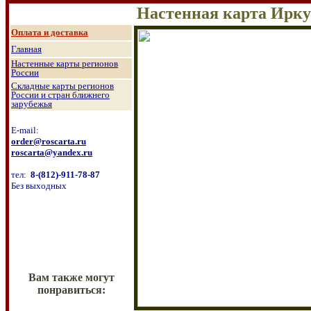
Настенная карта Ирку
О
плата и доставка
Главная
Настенные к
арты регионов
России
Складные карты регионов
России и стран ближнего
зарубежья
E-mail:
order@roscarta.ru
roscarta@yandex.ru
тел:
8
-
(8
12
)
-911-78-87
Без выходных
Вам также могут
понравиться: