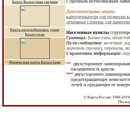
с прочным антибликовым лами
Карта Казахстана средняя
Дополнительные опции:
картодержатели для подвески ка
объемные стикеры для нанесени
Карта автомобильных дорог
Населенные пункты
сгруппиро
Казахстана
Границы
:
Казахстана, областе
Пути сообщения
:
железные до
значения, прочие), перевалы, 
Справочная информация
:
пер
Физическая карта Казахстана
**
двухстороннее ламинировани
насыщенность красок.
***
двухстороннее ламинирова
предотвращающее нежелате
лучей и придающее ее повер
© Карты России, 1996-2019.
Послед