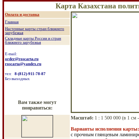
Карта Казахстана полит
О
плата и доставка
Главная
Настенные к
арты стран ближнего
зарубежья
Складные карты России и стран
ближнего зарубежья
E-mail:
order@roscarta.ru
roscarta@yandex.ru
тел:
8
-
(8
12
)
-911-78-87
Б
ез выходных
Вам также могут
понравиться:
Масштаб
:
1 : 1
5
00 000 (в 1 см 
Варианты исполнения карты:
с прочным глянцевым ламинир