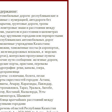
держание:
втомобильные дороги: республиканские и
авные с нумерацией, автодороги без
крытия, грунтовые дороги, тропы
илометровые знаки и расстояния между
ми, указатели и расстояния в километрах
жду крупными городами или
перекрестками
спубликанских
автомобильных дорог
аможенные учреждения Казахстана
:
можни, таможенные посты (в аэропортах,
 железнодорожных вокзалах, в морских
ртах), контрольно-пропускные пункты
очие пути сообщения:
железные дороги,
рские порты, пристани, перевалы
идрография
:
реки, каналы, озера,
одохранилища
рунты
:
солончаки, болота, пески
рты окрестностей городов: Астана,
маты, Атырау, Караганды, Павлодар,
тропавловск, Тараз, Уральск, Актобе,
тау, Костанай, Кызылорда, Усть-
меногорск, Шымкент
аблица кратчайших расстояний между
рупными городами
еречень областей Республики Казахстан