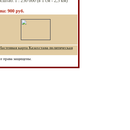
сштаб:
1
: 25
0 000
(в 1 см - 2,5
км)
на
:
900
руб.
Настенная к
арта Казахстана политическая
се права защищены.