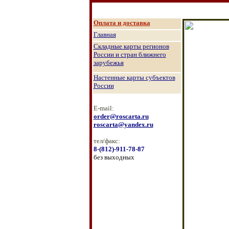
О
плата и доставка
Главная
Складные карты регионов
России и стран ближнего
зарубежья
Настенные к
арты субъектов
России
E-mail:
order@roscarta.ru
roscarta@yandex.ru
тел/факс:
8
-
(8
12
)
-911-78-87
без выходных