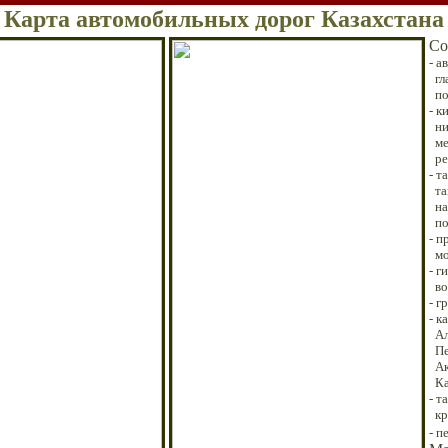
Карта автомобильных дорог Казахстана
Со
-
а
гл
по
-
к
ни
ме
ре
-
т
та
на
по
-
пр
мо
-
г
в
-
г
-
ка
Ал
Пе
Ак
Ка
- т
к
- п