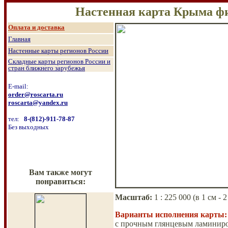
Настенная карта Крыма фи
О
плата и доставка
Главная
Настенные к
арты регионов России
Складные карты регионов России и
стран ближнего зарубежья
E-mail:
order@roscarta.ru
roscarta@yandex.ru
тел:
8
-
(8
12
)
-911-78-87
Без выходных
Вам также могут
понравиться:
Масштаб
:
1 :
225 000 (в 1 см
Варианты исполнения карты:
с прочным глянцевым ламиниро