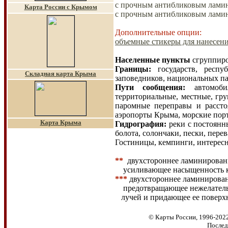
с прочным антибликовым лами
Карта России с Крымом
с прочным антибликовым лами
Дополнительные опции:
объемные стикеры для нанесени
Населенные пункты
сгруппиро
Границы
:
государств, респ
Складная карта К
рыма
заповедников, национальных п
Пути сообщения
:
автомобил
территориальные, местные, гру
паромные переправы и рассто
аэропорты Крыма, морские пор
Карта Крыма
Гидрография
:
реки с постоянн
болота, солончаки, пески, пере
Гостиницы, кемпинги, интерес
**
двухстороннее ламинировани
усиливающее
насыщенность к
***
двухстороннее ламинирован
предотвращающее нежелател
лучей и
придающее ее поверх
© Карты России, 1996-2022
Послед