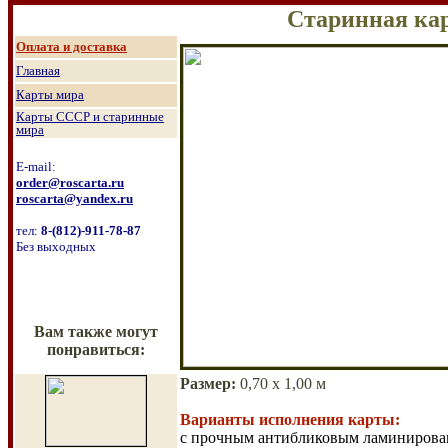
Старинная кар
Оплата и доставка
Главная
Карты мира
Карты СССР и старинные
мира
E-mail:
order@roscarta.ru
roscarta@yandex.ru
тел:
8
-
(8
12
)
-911-78-87
Без выходных
Вам также могут
понравиться:
Размер
:
0,7
0
х
1
,
00
м
Варианты исполнения карты:
с прочным антибликовым ламиниров