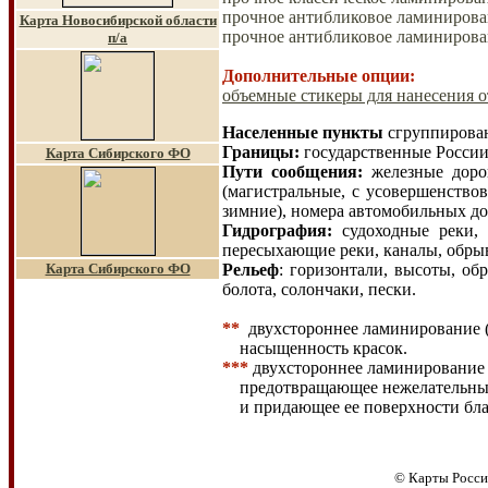
прочное антибликовое ламинирован
Карта Новосибирской области
прочное антибликовое ламинирован
п/а
Дополнительные опции:
объемные стикеры для нанесения о
Населенные пункты
сгруппирован
Границы
:
государственные России
Карта Сибирского ФО
Пути сообщения
:
железные доро
(магистральные, с усовершенство
зимние), номера автомобильных до
Гидрография
:
судоходные реки, 
пересыхающие реки, каналы, обрыви
Карта Сибирского ФО
Рельеф
:
горизонтали, высоты, обр
болота, солончаки,
пески.
**
двухстороннее ламинирование (
насыщенность красок.
***
двухстороннее ламинирование 
предотвращающее нежелательн
и придающее ее поверхности бл
© Карты Росси