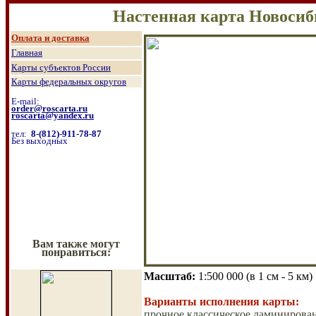
Настенная карта Новосиб
О
плата и доставка
Главная
Карты субъектов России
Карты федеральных округов
E-mail:
order@roscarta.ru
roscarta@yandex.ru
тел:
8
-
(8
12
)
-911-78-87
Без выходных
Вам также могут
понравиться:
Масштаб
:
1:500 0
00
(
в
1 см - 5 км
Варианты исполнения карты:
прочное классическое ламинирован