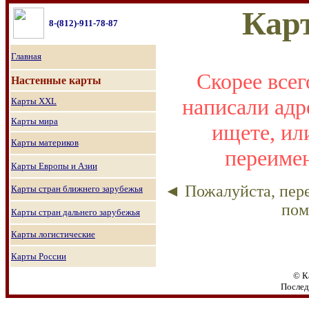
Кар
8
-(812)-911-78-87
Главная
Скорее всег
Настенные карты
написали адр
Карты
XXL
Карты мира
ищете, ил
Карты материков
переимен
Карты Европы и Азии
◄
Пожалуйста, пере
Карты стран ближнего зарубежья
по
Карты стран дальнего зарубежья
Карты логистические
Карты России
© К
Послед