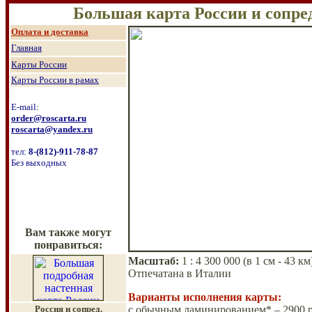
Большая карта России и сопре
О
плата и доставка
Главная
Карты России
Карты России в рамах
E-mail:
order@roscarta.ru
roscarta@yandex.ru
тел:
8
-
(8
12
)
-911-78-87
Без выходных
Вам также могут
понравиться:
Масштаб
:
1 :
4 3
00 000
(в 1 см - 43 км
Отпечатана в Италии
Варианты исполнения карты:
Россия и сопред.
с обычным ламинированием* – 2900 р