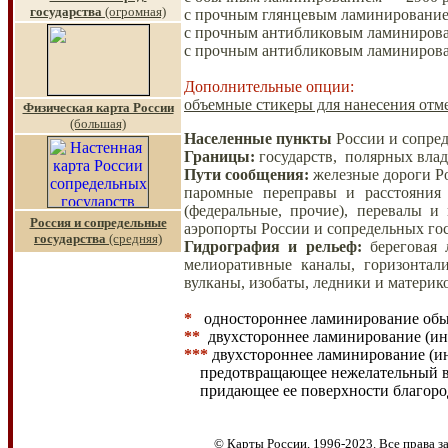
государства
(огромная)
с прочным глянцевым ламинированием
с прочным антибликовым ламинирован
с прочным антибликовым ламинирован
Дополнительные опции:
объемные стикеры для нанесения отме
Физическая карта России
(большая)
Населенные пункты
России и сопред
Границы
:
государств, полярных вла
Пути сообщения
:
железные дороги Ро
паромные переправы и расстояния 
(федеральные, прочие), перевалы 
Россия и сопредельные
аэропорты России и сопредельных гос
государства
(средняя)
Гидрография и рельеф
:
береговая
мелиоративные каналы, горизонтал
вулканы, изобаты, ледники и материк
*
одностороннее ламинирование об
**
двухстороннее ламинирование (инк
***
двухстороннее ламинирование (и
предотвращающее нежелательный
придающее ее поверхности благоро
© Карты России, 1996-2023. Все права 