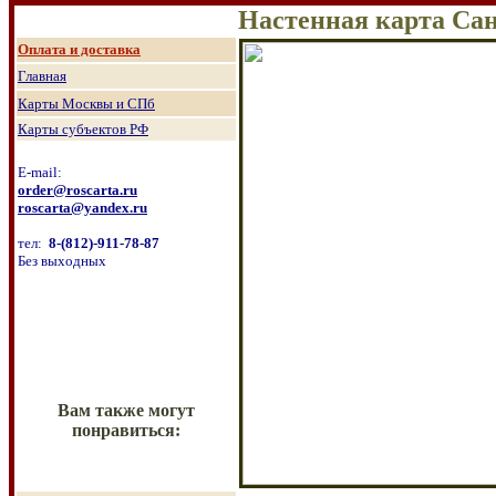
Настенная карта Са
О
плата и доставка
Главная
Карты Москвы и СПб
Карты субъектов РФ
E-mail:
order@roscarta.ru
roscarta@yandex.ru
тел:
8
-
(8
12
)
-911-78-87
Без выходных
Вам также могут
понравиться: