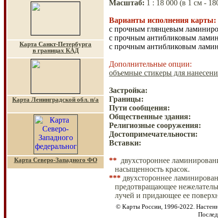
Масштаб
:
1 :
18
000 (
в 1 см - 1
Варианты исполнения карты:
с прочным глянцевым ламиниров
с прочным антибликовым лами
Карта Санкт-Петербурга
с прочным антибликовым лами
в границах КАД
Дополнительные опции:
объемные стикеры для нанесени
Застройка:
Границы:
Карта Ленинградской обл. п/а
Пути сообщения:
Общественные здания
:
Религиозные сооружения:
Достопримечательности:
Вставки:
Карта Северо-Западного ФО
**
двухстороннее ламинировани
насыщенность красок.
***
двухстороннее ламинирован
предотвращающее нежелател
лучей и
придающее ее поверхн
© Карты России, 1996-2022. Настенн
Послед