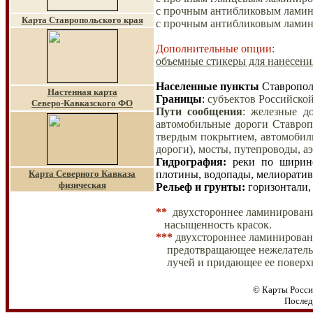
с прочным антибликовым лами
Карта Ставропольского края
с прочным антибликовым лами
Дополнительные опции:
объемные стикеры для нанесения
Населенные пункты
Ставропол
Настенная карта
Границы
:
субъектов Российской
Северо-Кавказского ФО
Пути сообщения
:
железные дор
автомобильные дороги Ставроп
твердым покрытием, автомобиль
дороги), мосты, путепроводы, а
Гидрография
:
реки по ширине
Карта Северного Кавказа
плотины, водопады, мелиоратив
физическая
Рельеф и грунты
:
горизонтали,
**
двухстороннее ламинировани
насыщенность красок.
***
двухстороннее ламинирован
предотвращающее нежелател
лучей и
придающее ее поверх
© Карты Росси
Послед