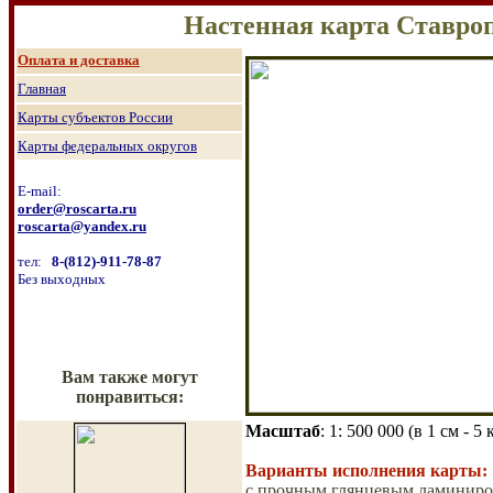
Настенная карта Ставро
О
плата и доставка
Главная
Карты субъектов России
Карты федеральных округов
E-mail:
order@roscarta.ru
roscarta@yandex.ru
тел:
8
-
(8
12
)
-911-78-87
Без выходных
Вам также могут
понравиться:
Масштаб
: 1:
500 000
(
в
1 см - 5
Варианты исполнения карты:
с прочным глянцевым ламиниров