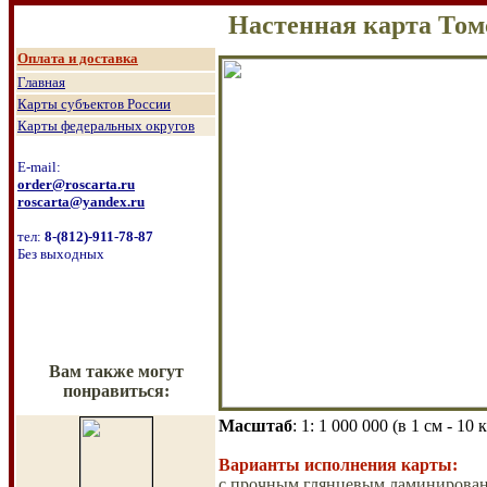
Настенная карта Том
О
плата и доставка
Главная
Карты субъектов России
Карты федеральных округов
E-mail:
order@roscarta.ru
roscarta@yandex.ru
тел:
8
-
(8
12
)
-911-78-87
Без выходных
Вам также могут
понравиться:
Масштаб
: 1:
1 000 000
(
в
1 см - 10
Варианты исполнения карты:
с прочным глянцевым ламинировани