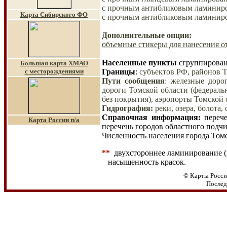
с прочным антибликовым ламинир
Карта Сибирского ФО
с прочным антибликовым ламинир
Дополнительные опции:
объемные стикеры для нанесения о
Населенные пункты
сгруппирован
Большая карта ХМАО
с месторождениями
Границы
:
субъектов РФ, районов Т
Пути сообщения
:
железные дороги
дороги Томской области (федераль
без покрытия), аэропорты Томской 
Гидрография
:
реки, озера, болота
Справочная информация:
переч
Карта России п/а
перечень городов областного подчи
Численность населения города
Томс
**
двухстороннее ламинирование (
насыщенность красок.
© Карты Росси
Послед