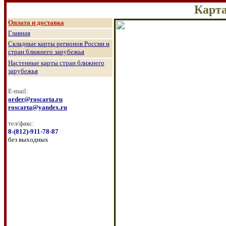
Карт
О
плата и доставка
Главная
Складные карты регионов России и
стран ближнего зарубежья
Настенные к
арты стран ближнего
зарубежья
E-mail:
order@roscarta.ru
roscarta@yandex.ru
тел/факс:
8
-
(8
12
)
-911-78-87
без выходных