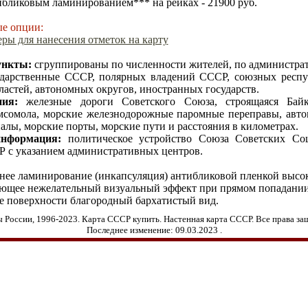
бликовым ламинированием*** на рейках - 21900 руб.
е опции:
ры для нанесения отметок на карту
ункты:
сгруппированы по численности жителей, по администрат
дарственные СССР, полярных владений СССР, союзных респуб
астей, автономных округов, иностранных государств.
ния
:
железные дороги Советского Союза, строящаяся Байк
мсомола, морские железнодорожные паромные переправы, авто
алы, морские порты, морские пути и расстояния в километрах.
информация
:
политическое устройство Союза Советских Соц
Р с указанием административных центров.
нее ламинирование (инкапсуляция) антибликовой пленкой высо
ющее нежелательный
визуальный эффект при прямом попадании
е поверхности благородный бархатистый вид.
 России, 1996-202
3
. Карта СССР купить. Настенная карта СССР. Все права з
Последнее изменение:
09.03.2023
.