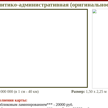
итико-административная (оригинальное
000 000
(в 1 см - 4
0
км)
Размер
:
1,5
0
х 2,25 м
олнения карты:
ибликовым ламинированием*** - 20000 руб.