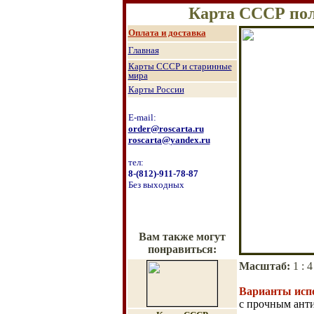
Карта СССР пол
Оплата и доставка
Главная
Карты СССР и старинные
мира
Карты России
E-mail:
order@roscarta.ru
roscarta@yandex.ru
тел:
8
-
(8
12
)
-911-78-87
Без выходных
Вам также могут
понравиться:
Масштаб
:
1 :
4
Варианты исп
с прочным ант