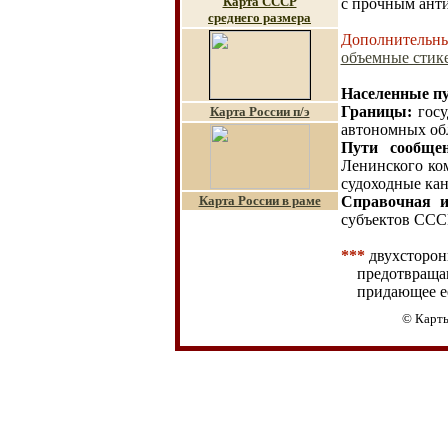
Карта СССР
с прочным анти
среднего размера
Дополнительны
объемные стике
Населенные п
Границы
:
госу
Карта России п/э
автономных обл
Пути сообще
Ленинского ко
судоходные кан
Карта России в раме
Справочная 
субъектов ССС
***
двухсторон
предотвраща
придающее е
© Карты