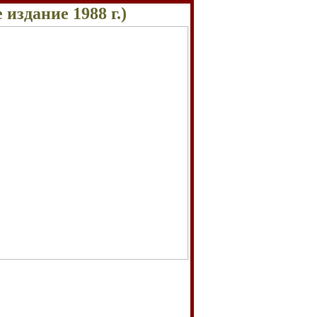
 издание 19
88
г.)