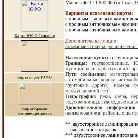
Масштаб
:
1 :
1 80
0 000
(в 1 см - 1
Варианты исполнения карты:
с прочным глянцевым ламинирова
с прочным антибликовым ламини
с прочным антибликовым ламинир
Карта ЮФО большая
Дополнительные опции:
объемные стикеры для нанесения 
Населенные пункты
сгруппирова
Границы
:
государственные,
муниципальных образований горо
Пути сообщения
:
магистральн
Карта дорог ЮФО
автомобильные дороги, автомоб
грунтовые дороги), номера 
международной сети.
Гидрография
:
реки, озера, бер
водохранилища, судоходные кана
Дополнительная информация
Карта Крыма
наименованиями районных центр
административная
**
двухстороннее ламинирование 
насыщенность красок.
***
двухстороннее ламинирование