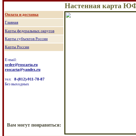
Настенная карта ЮФ
О
плата и доставка
Главная
Карты федеральных округов
Карты субъектов России
Карты России
E-mail:
order@roscarta.ru
roscarta@yandex.ru
тел:
8
-
(8
12
)
-911-78-87
Без выходных
Вам могут понравиться: