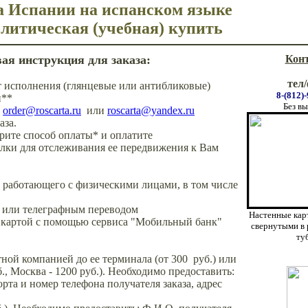
а Испании на испанском языке
олитическая (учебная)
купить
ая инструкция для заказа:
Кон
тел
т исполнения (глянцевые или антибликовые)
8
-
(8
12
)
-
и**
Без в
:
order@roscarta.ru
или
roscarta@yandex.ru
аза.
ерите способ оплаты* и оплатите
ылки для отслеживания ее передвижения к Вам
 работающего с физическими лицами, в том числе
 или телеграфным переводом
Настенные кар
й картой с помощью сервиса "Мобильный банк"
свернутыми в 
ту
ной компанией до ее терминала (от 300 руб.) или
, Москва - 1200 руб.). Необходимо предоставить:
орта и номер телефона получателя заказа, адрес