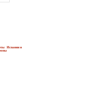
рты Испании и
ропы