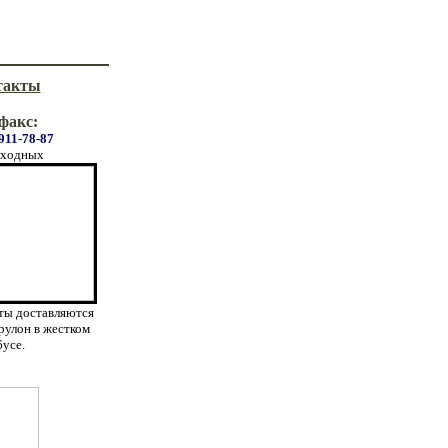
такты
/факс
:
911-78-87
ыходных
ты доставляются
рулон в жестком
бусе.