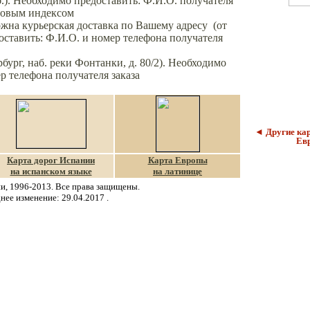
б.). Необходимо предоставить:
Ф.И.О.
получателя
чтовым индексом
жна курьерская доставка по Вашему адресу (от
оставить:
Ф.И.О.
и номер телефона получателя
рбург, наб. реки Фонтанки, д. 80/2). Необходимо
р телефона получателя заказа
◄ Другие ка
Ев
Карта дорог Испании
Карта Европы
на испанском языке
на латинице
и, 1996-2013. Все права защищены.
нее изменение:
29.04.2017
.