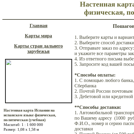
Настенная карт
физическая, п
Главная
Пошагов
Карты мира
1. Выберите карты и вариан
2. Выберите способ доставк
Карты стран дальнего
3. Отправьте заказ по адресу
зарубежья
и укажите
все параметры зак
4. Из ответного письма выб
5. Запросите код вашей пос
*Способы оплаты:
1. С помощью любого банка,
Сбербанка
2. Почтой России почтовым
3. Дебетовой или кредитно
**Способы доставки:
Настенная карта Испании на
1. Автомобильной транспорт
испанском языке физическая,
по Вашему адресу (1000 руб.
политическая (учебная)
Ф.И.О.
, номер и серию пасп
Масштаб: 1 : 1 6
0
0 000
доставки
Размер: 1,
08
х 1,
58
м