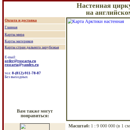
Настенная цирк
на английско
О
плата и доставка
Главная
Карты мира
Карты материков
Карты стран дальнего зарубежья
E-mail:
order@roscarta.ru
roscarta@yandex.ru
тел:
8
-
(8
12
)
-911-78-87
Без выходных
Вам также могут
понравиться:
Масштаб
:
1 : 9 000 000 (
в 1 см