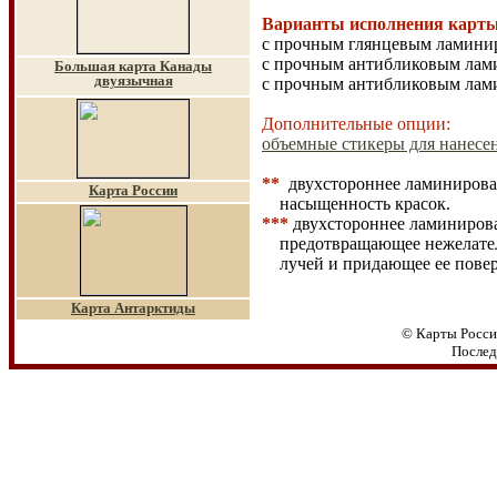
Варианты исполнения карты
с прочным глянцевым ламинир
с прочным антибликовым лами
Большая карта Канады
двуязычная
с прочным антибликовым лами
Дополнительные опции:
объемные стикеры для нанесен
**
двухстороннее ламинирован
Карта России
насыщенность красок.
***
двухстороннее ламинирова
предотвращающее нежелат
лучей и придающее ее пове
Карта Антарктиды
© Карты Росси
Послед