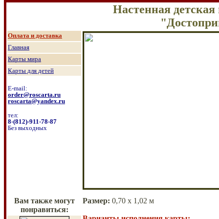
Настенная детская
"Достопри
Оплата и доставка
Главная
Карты мира
Карты для детей
E-mail:
order@roscarta.ru
roscarta@yandex.ru
тел:
8
-
(8
12
)
-911-78-87
Без выходных
Вам также могут
Размер
:
0,70 х 1,02 м
понравиться:
Варианты исполнения карты: