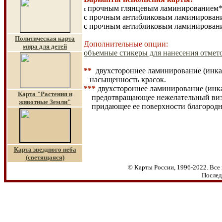
прочным глянцевым ламинированием**
с
с прочным антибликовым ламинирование
с прочным антибликовым ламинирование
Политическая к
арта
Дополнительные опции:
мира для детей
объемные стикеры для нанесения отмето
**
двухстороннее ламинирование (инка
насыщенность красок.
***
двухстороннее ламинирование (инк
Карта "Растения и
предотвращающее нежелательный
ви
животные Земли"
придающее ее поверхности благородн
Карта звездного неба
(светящаяся)
© Карты России, 1996-2022. Все 
Послед