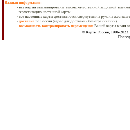
Важная информация
:
-
все
карты
заламинированы высококачественной защитной
пленко
герметизацию настенной карты
- все настенные карты доставляются свернутыми в рулон в жестком 
-
доставка
по России (адрес для доставки - без ограничений)
-
возможность контролировать
перемещение
Вашей карты в ваш г
© Карты России, 1996-202
3
.
Послед