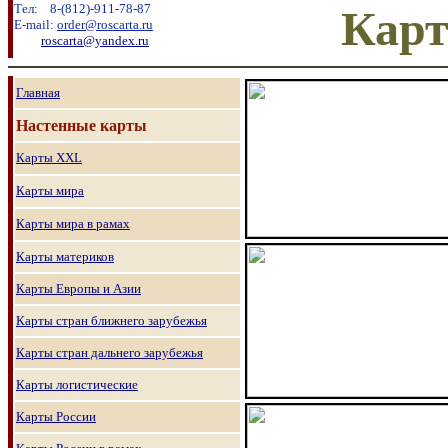
Тел:
8
-
(8
12
)
-911-78-87
Карт
E-mail:
order@roscarta.ru
roscarta@yandex.ru
Главная
Настенные карты
Карты
XXL
Карты мира
Карты мира в рамах
Карты материков
Карты Европы и Азии
Карты стран ближнего зарубежья
Карты стран дальнего зарубежья
Карты логистические
Карты России