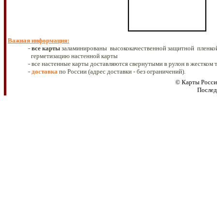
Важная информация
:
-
все
карты
заламинированы высококачественной защитной
пленко
герметизацию настенной карты
- все настенные карты доставляются свернутыми в рулон в жестком 
-
доставка
по России
(адрес доставки - без ограничений).
© Карты Росси
Послед