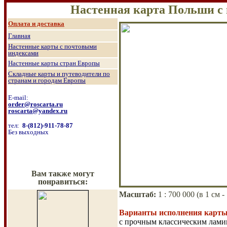
Настенная карта
Польши с 
О
плата и доставка
Главная
Настенные к
арты с почтовыми
индексами
Настенные к
арты стран Европы
Складные карты и путеводители по
странам и городам Европы
E-mail:
order@roscarta.ru
roscarta@yandex.ru
тел:
8
-
(8
12
)
-911-78-87
Б
ез выходных
Вам также могут
понравиться:
Масштаб
:
1 :
70
0 000 (
в 1 см 
Варианты исполнения карты
с прочным классическим лами