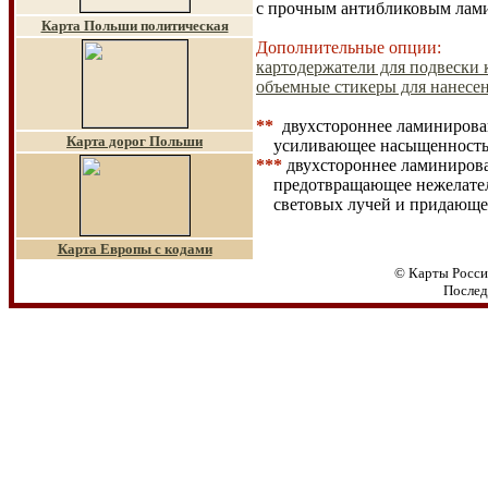
с прочным антибликовым лам
Карта Польши политическая
Дополнительные опции:
картодержатели для подвески к
объемные стикеры для нанесен
**
двухстороннее ламинирован
Карта дорог Польши
усиливающее
насыщенность
***
двухстороннее ламинирова
предотвращающее нежелате
световых лучей и придающе
Карта Европы с кодами
© Карты Росси
Послед