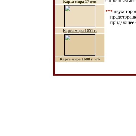
с прочным ант
Карта мира 17 век
***
двухсторо
предотвращ
придающее е
Карта мира 1651 г.
Карта мира 1688 г. ч/б