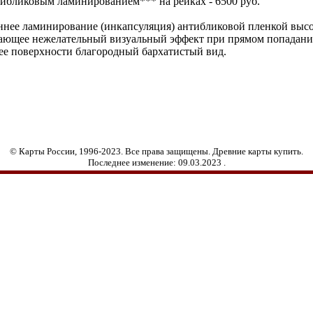
ибликовым ламинированием*** на рейках - 6500 руб.
ннее ламинирование (инкапсуляция) антибликовой пленкой высо
ающее нежелательный
визуальный эффект при прямом попадани
е поверхности благородный бархатистый вид.
© Карты России, 1996-202
3
. Все права защищены. Древние карты купить.
Последнее изменение:
09.03.2023
.