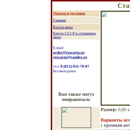
Ста
Оплата и доставка
Главная
Карты мира
Карты СССР и старинные
мира
E-mail:
order@roscarta.ru
roscarta@yandex.ru
тел:
8
-
(8
12
)
-911-78-87
Без выходных
Вам также могут
понравиться:
Размер
:
0,60 
Варианты ис
с прочным ан