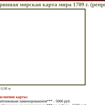
ринная морская карта мира 1709 г. (репр
х 0,98 м
полнения карты:
тибликовым ламинированием
*** - 5
0
00 руб.