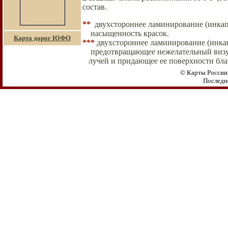
состав.
**
двухстороннее ламинирование (инкап
насыщенность красок.
Карта дорог ЮФО
***
двухстороннее ламинирование (инка
предотвращающее нежелательный
виз
лучей и
придающее ее поверхности бла
© Карты России,
Последн