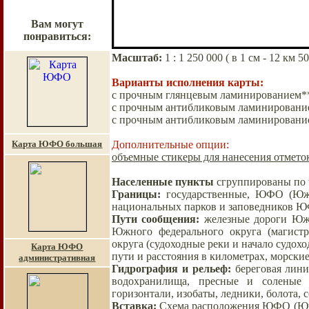
Вам могут
понравиться:
Масштаб
:
1 :
1 25
0 000
( в 1 см - 12 км 5
Варианты исполнения карты:
с прочным глянцевым ламинированием** 
с прочным антибликовым ламинирование
с прочным антибликовым ламинированием
Карта ЮФО большая
Дополнительные опции:
объемные стикеры для нанесения отметок
Населенные пункты
сгруппированы по 
Границы
:
государственные, ЮФО (Южн
национальных парков и заповедников Ю
Пути сообщения
:
железные дороги Южн
Южного федерального округа (магистр
округа (судоходные реки и начало судох
Карта ЮФО
пути и расстояния в километрах, морск
административная
Гидрография и рельеф
:
береговая лини
водохранилища, пресные и соленые 
горизонтали, изобаты, ледники, болота, 
Вставка
:
Схема расположения ЮФО (Южно