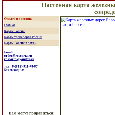
Настенная карта железны
сопред
О
плата и доставка
Главная
Карты России
Карты транспорта России
Карты России в рамах
E-mail:
order@roscarta.ru
roscarta@yandex.ru
тел:
8
-
(8
12
)
-911-78-87
Без выходных
Вам могут понравиться: