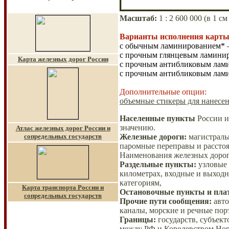
Масштаб
:
1 :
2 6
00 000
(в 1 см
Варианты исполнения карты
с обычным ламинированием* –
с прочным глянцевым ламинир
Карта железных дорог России
с прочным антибликовым лами
с прочным антибликовым лами
Дополнительные опции:
объемные стикеры для нанесен
Населенные пункты
России и
значению.
Атлас железных дорог России и
сопредельных государств
Железные дороги
:
магистраль
паромные переправы и расстоя
Наименования железных дорог
Раздельные пункты
:
узловые 
километрах, входные и выходн
категориям,
Карта транспорта России и
Остановочные пункты и пл
сопредельных государств
Прочие пути сообщения
:
авто
каналы, морские и речные пор
Границы
:
государств, субъек
между РФ и Королевством Нор