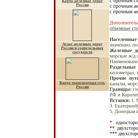
с прочным гл
Карта железных дорог
России
с прочным а
с прочным ан
Дополнитель
объемные сти
Населенные
Атлас железных дорог
значению, по
России и сопредельных
Железные д
государств
морские ж/д 
Наименования
Раздельные
километрах, 
Прочие пут
Карта транспортная сеть
каналы, морс
России
Границы
:
го
РФ и Короле
Вставки
:
1
.
3. Екатеринб
5. Донецкая 
*
односторо
**
двухсторо
***
двухстор