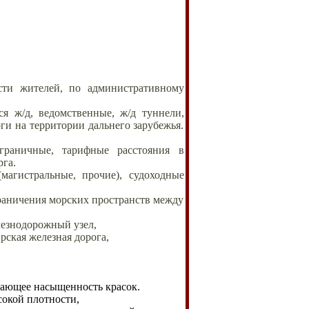
ти жителей, по административному
ся ж/д, ведомственные, ж/д туннели,
ги на территории дальнего зарубежья.
граничные, тарифные расстояния в
га.
агистральные, прочие), судоходные
граничения морских пространств между
лезнодорожный узел,
ская железная дорога,
вающее насыщенность красок.
окой плотности,