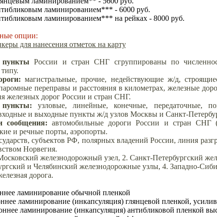
янцевым ламинированием** - 5600 руб.
нтибликовым ламинированием*** - 6000 руб.
тибликовым ламинированием*** на рейках - 8000 руб.
ные опции:
керы для нанесения отметок на карту
 пункты
России и стран СНГ сгруппированы по численнос
 типу.
ороги
:
магистральные, прочие, недействующие ж/д, строящие
паромные переправы и расстояния в километрах, железные доро
 железных дорог России и стран СНГ.
 пункты
:
узловые, линейные, конечные, передаточные, по
входные и выходные пункты ж/д узлов Москвы и Санкт-Петербур
и сообщения
:
автомобильные дороги России и стран СНГ (м
кие и речные порты, аэропорты.
сударств, субъектов РФ, полярных владений России, линия раз
вством Норвегия.
Московский железнодорожный узел, 2. Санкт-Петербургский же
ургский и Челябинский железнодорожные узлы, 4. Западно-Сибир
железная дорога.
ннее ламинирование обычной пленкой
ннее ламинирование (инкапсуляция) глянцевой пленкой, усили
оннее ламинирование (инкапсуляция) антибликовой пленкой выс