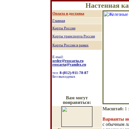
Настенная ка
О
плата и доставка
Главная
Карты России
Карты транспорта России
Карты России в рамах
E-mail:
order@roscarta.ru
roscarta@yandex.ru
тел:
8
-
(8
12
)
-911-78-87
Без выходных
Вам могут
понравиться:
Масштаб
:
1 
Варианты и
с обычным л