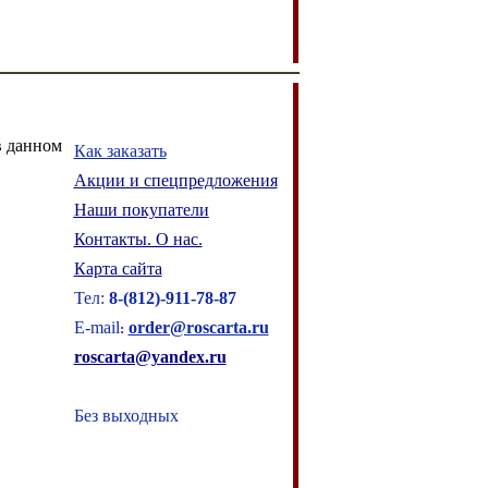
в данном
Как заказать
Акции и спецпредложения
Наши покупатели
Контакты. О нас.
Карта сайта
Тел:
8
-
(8
12
)
-911-78-87
E-mail
order@roscarta.ru
:
roscarta@yandex.ru
Без выходных