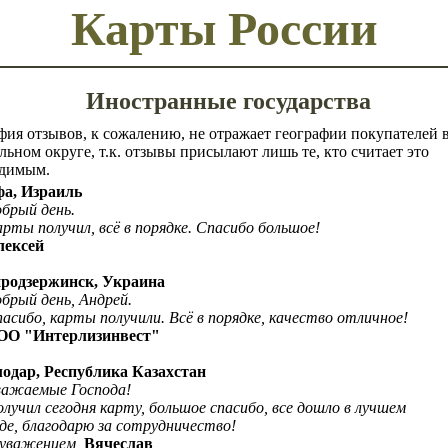
Карты России
Иностранные государства
фия отзывов, к сожалению, не отражает географии покупателей 
льном округе, т.к. отзывы присылают лишь те, кто считает это
одимым.
фа, Израиль
ый день.
получил, всё в порядке. Спасибо большое!
лексей
продзержинск, Украина
й день, Андрей.
о, карты получили. Всё в порядке, качество отличное!
ОО "Интерлизинвест"
лодар, Республика Казахстан
аемые Господа!
лучил сегодня карту, большое спасибо, все дошло в лучшем
 благодарю за сотрудничество!
у
важением
,
Вячеслав