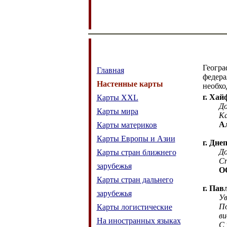
Геогра
Главная
федера
Настенные карты
необх
г. Хай
Карты
XXL
Добр
Карты мира
Карты 
А
Карты материков
Карты Европы и Азии
г. Дне
Добры
Карты стран ближнего
Спасиб
зарубежья
О
Карты стран дальнего
г. Пав
зарубежья
Уваж
По
Карты логистические
виде,
На иностранных языках
С