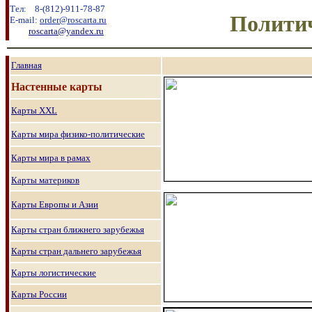
Тел:
8
-
(8
12
)
-911-78-87
Полити
E-mail:
order@roscarta.ru
roscarta@yandex.ru
Главная
Настенные карты
Карты
XXL
Карты мира физико-политические
Карты мира в рамах
Карты материков
Карты Европы и Азии
Карты стран ближнего зарубежья
Карты стран дальнего зарубежья
Карты логистические
Карты России