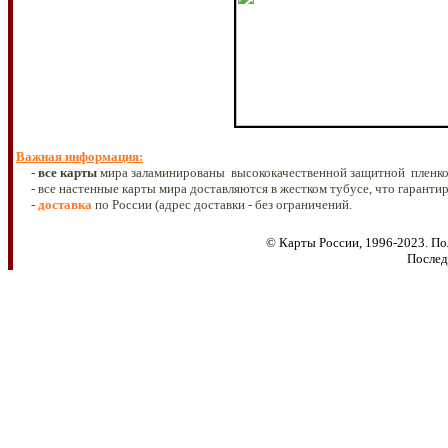
Важная информация
:
-
все
карты
мира заламинированы высококачественной защитной
пленк
- все настенные карты мира доставляются в жестком тубусе, что гаранти
-
доставка
по России
(адрес доставки - без ограничений.
© Карты России, 1996-202
3
. П
Послед