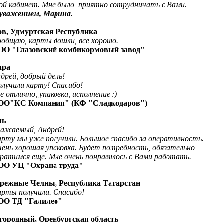
ой кабинет. Мне было приятно сотрудничать с Вами.
уважением, Марина.
зов, Удмуртская Республика
общаю, карты дошли, все хорошо.
ОО "Глазовский комбикормовый завод"
ара
й, добрый день!
или карту! Спасибо!
лично, упаковка, исполнение :)
ОО"КС Компания" (КФ "Сладкодаров")
мь
ажаемый, Андрей!
рту мы уже получили.
Большое спасибо за оперативность.
 хорошая упаковка. Будет потребность, обязательно
имся еще. Мне очень понравилось с Вами работать.
ОО УЦ "Охрана труда"
ережные Челны, Республика Татарстан
рты получили. Спасибо!
ОО ТД "Галилео"
игородный, Оренбургская область