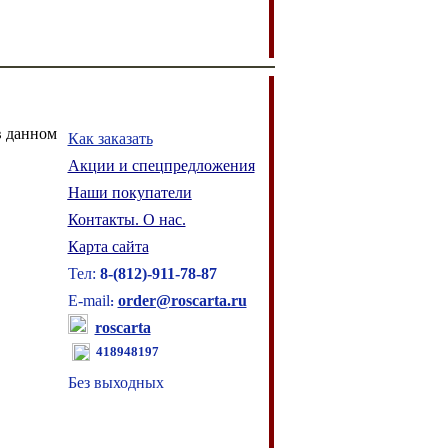
в данном
Как заказать
Акции и спецпредложения
Наши покупатели
Контакты. О нас.
Карта сайта
Тел:
8
-
(8
12
)
-911-78-87
E-mail
order@roscarta.ru
:
roscarta
418948197
Без выходных