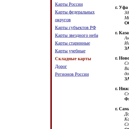
Карты России
г. Уфа
Карты федеральных
Зд
Мы
округов
О
Карты субъектов РФ
г. Каз
Карты звездного неба
Андрей
Карты старинные
Испол
ЗАО «
Карты учебные
г.
Ново
Складные карты
Спаси
Дорог
Ваша 
доста
Регионов России
ЗАО "
г.
Нижн
Спаси
Филиа
г. Сам
Добр
Карту
Спаси