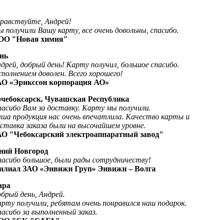
равствуйте, Андрей!
 получили Вашу карту, все очень довольны, спасибо.
О
О
"Новая химия
"
ань
, добрый день! Карту получил, большое спасибо.
нением доволен. Всего хорошего!
Эрикссон корпорация АО»
чебоксарск, Чувашская Республика
бо Вам за доставку. Карту мы получили.
продукция нас очень впечатлила. Качество карты и
вка заказа были на высочайшем уровне.
Чебоксарский электроаппаратный завод"
ий Новгород
бо большое, были рады сотрудничеству!
л ЗАО «Энвижн Груп» Энвижн – Волга
ара
ый день
,
Андрей.
 получили, ребятам очень понравился наш подарок.
бо за выполненный заказ.