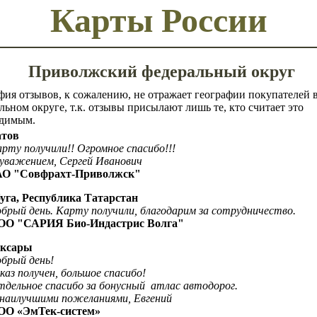
Карты России
Приволжский федеральный округ
фия отзывов, к сожалению, не отражает географии покупателей 
льном округе, т.к. отзывы присылают лишь те, кто считает это
одимым.
атов
рту получили!! Огромное спасибо!!!
уважением, Сергей Иванович
АО "Совфрахт-Приволжск"
буга, Республика Татарстан
брый день. Карту получили, благодарим за сотрудничество.
ОО "САРИЯ Био-Индастрис Волга"
оксары
брый день!
каз получен, большое спасибо!
дельное спасибо за бонусный
атлас автодорог.
наилучшими пожеланиями, Евгений
«ЭмТек-систем»