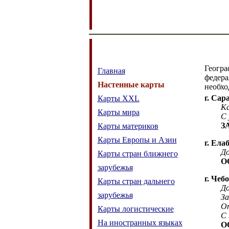
Геогра
Главная
федера
Настенные карты
необх
г. Сар
Карты
XXL
Ка
Карты мира
С 
З
Карты материков
Карты Европы и Азии
г. Ела
До
Карты стран ближнего
О
зарубежья
г
. Чеб
Карты стран дальнего
До
зарубежья
За
От
Карты логистические
С 
На иностранных языках
ООО 