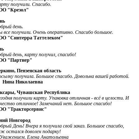
рту получили. С
пасибо.
ОО "Крезол"
ань
брый день.
 все получили. Очень оперативно. Спасибо большое.
ОО "Синтерра Таттелеком"
мь
брый день, карту получил,
спасибо!
ОО "Партнер"
еркино, Пензенская область
сылку получила. Большое спасибо. Довольна вашей работой.
Нина Николаевна
оксары, Чувашская Республика
годня получили карту. Упаковка отличная - всё в целости. И
чество
отличное! Замечаний нет. Большое спасибо!
ОО "Тракторсервис"
жний Новгород
брый День! Вчера
я получила свой заказ. Большое спасибо,
ж остался доволен подарку!
Уважением, Елена Анатольевна