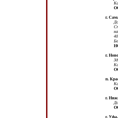
Карты
О
г. Сам
Добры
Сп
нашем
40 мин
Больш
Н
г. Нов
Зд
Карту 
О
п. Кра
Ка
О
г. Ни
До
О
г. Уфа