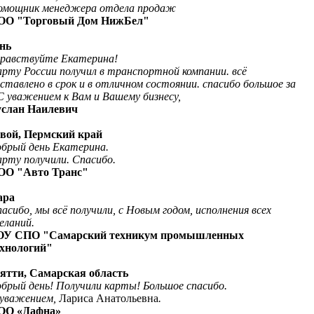
омощник менеджера отдела продаж
ОО "Торговый Дом НижБел"
ань
равствуйте Екатерина!
рту России получил в транспортной компании. всё
ставлено в срок и в отличном состоянии. спасибо большое за
C
уважением к Вам и Вашему бизнесу,
услан Наилевич
овой, Пермский край
брый день Екатерина.
рту получили. Спасибо.
ОО "Авто Транс"
ара
асибо, мы всё получили, с Новым годом, исполнения всех
ланий.
ОУ СПО "Самарский
техникум промышленных
ехнологий"
ьятти, Самарская область
брый день! Получили карты! Большое спасибо.
 уважением,
Лариса Анатольевна
.
ОО «Дафна»