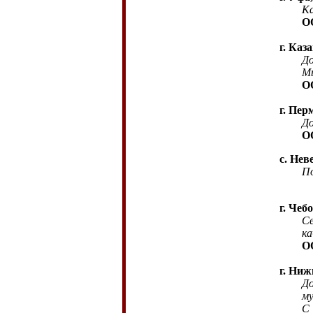
Ка
О
г. Каз
До
Мы
О
г. Пер
До
О
с. Нев
По
г. Чеб
Се
ка
О
г. Ни
До
му
С 