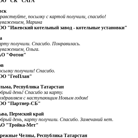
 "СК "САГА"
вск
ствуйте, посылку с картой получили
,
спасибо!
ажением, Марина
"Ижевский котельный завод
-
котельные установки"
а
рту получили. Спасибо
. Понравилась.
уважением, Ольга.
А
О
"Фотон
"
ов
сылку получили
!
Спасибо
.
ОО
"ГеоПлан
"
ульма, Республика Татарстан
ый день
! Спасибо за карту.
здравляем с наступающим Новым годом!
ОО "Партнер-СБ"
ьва, Пермский край
й день, карту получили
.
Спасибо. Замечаний нет.
АО "Тройка-Мет"
ережные Челны, Республика Татарстан