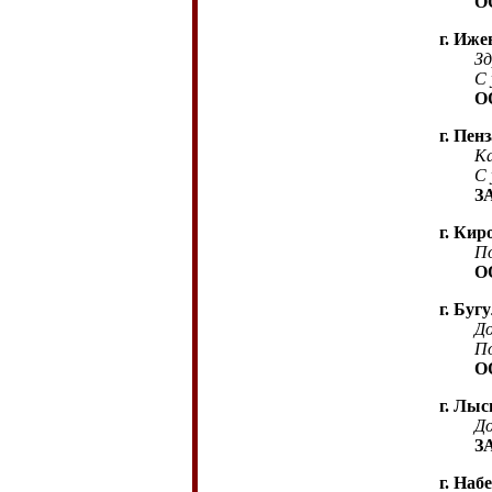
ООО
г. Иже
Здрав
С ув
ООО 
г. Пенз
Ка
С 
З
г. Кир
По
О
г. Буг
Добр
По
О
г. Лыс
Добры
З
г. Наб