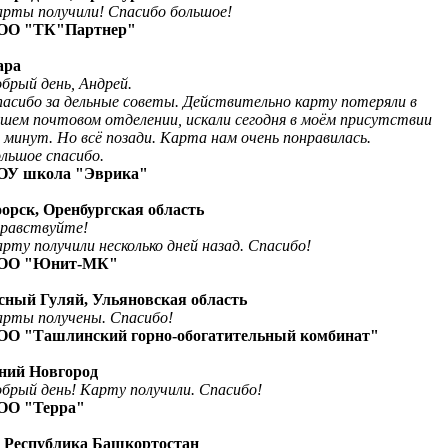
 получили! Спасибо большое!
ОО "ТК"Партнер"
ара
й день, Андрей.
асибо за дельные советы.
Действительно карту потеряли в
 почтовом отделении, искали сегодня в моём присутствии
ут. Но всё позади. Карта нам очень понравилась.
ое спасибо.
ОУ школа "Эврика"
оорск, Оренбургская область
равствуйте!
получили несколько дней назад. Спасибо!
ОО "Юнит-МК"
сный Гуляй, Ульяновская область
рты получены. Спасибо!
ОО "Ташлинский горно-обогатительный комбинат"
жний Новгород
брый день! Карту получили. Спасибо!
ОО "Терра"
, Республика Башкортостан