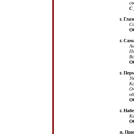
св
С 
г. Гла
Со
О
г. Сам
Андре
Получ
Все от
О
г. Пер
Ув
Ка
Очень
обрат
О
г. Наб
Ка
О
п
. Пр