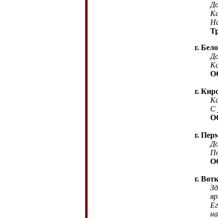
До
Карту
На
Т
г. Бел
До
Ка
О
г. Кир
Ка
С 
О
г. Пер
До
По
О
г. Вот
Зд
яр
Ег
на