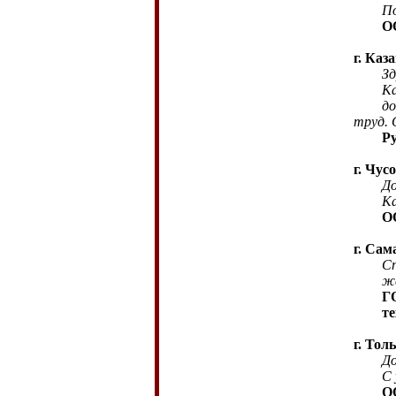
П
О
г. Каз
Зд
Ка
до
труд.
Р
г. Чус
До
Ка
О
г. Сам
Сп
же
Г
т
г. Тол
До
С
О