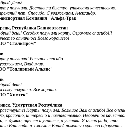
брый День!
 получили. Доставили быстро, упакована качественно.
реканий нет. Спасибо.
С уважением, Александр.
ранспортная Компания "Альфа-Трак"
орецк, Республика Башкортостан
брый день! Сегодня получили карту. Огромное спасибо!!!
чество отличное! Всего хорошего!
ОО "СтальПром"
ов
рту получили
!
Большое спасибо
.
уважением, Владимир
.
ОО
"
Топливный Альянс"
мь
брый день
!
сылку получили. Все хорошо
.
ОО "Химтек"
кинск, Удмуртская Республика
равствуйте! Карты получила. Большое Вам спасибо! Все очень
ко, красочно, интересно и познавательно. Необычное качество.
о, я думаю, оценят и учителя, и ученики. Я очень рада, что
шла Ваш сайт и смогла с Вашей помощью красиво оформить