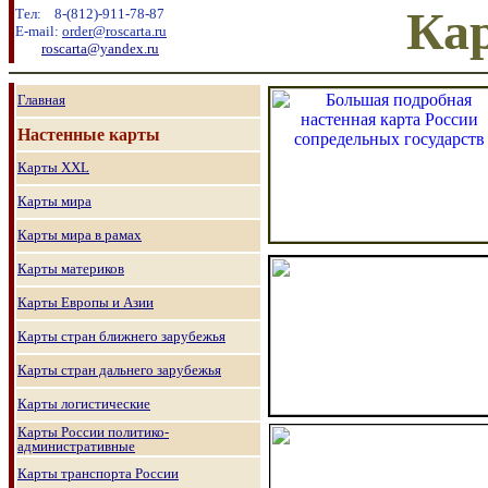
Кар
Тел:
8
-
(8
12
)
-911-78-87
E-mail:
order@roscarta.ru
roscarta@yandex.ru
Главная
Настенные карты
Карты
XXL
Карты мира
Карты мира в рамах
Карты материков
Карты Европы и Азии
Карты стран ближнего зарубежья
Карты стран дальнего зарубежья
Карты логистические
Карты России политико-
административные
Карты транспорта России